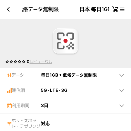
日1GB + 低俗データ無制限
日本 毎日1GB + 低
☆☆☆☆☆ 0
レビューなし
データ
毎日1GB + 低俗データ無制限
通信網
5G · LTE · 3G
利用期間
3日
ホットスポッ
対応
ト・テザリング