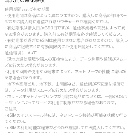
購入前の確認事項
使用期間および有効期限
· 使用期間は商品によって異なりますので、購入した商品の詳細ペー
ジまたは購入時に送信されるバウチャーをご確認ください。
· 有効期限は購入日から90日ですが、通信事業者や商品によって異
なる場合があります。購入前に有効期限を必ず確認してください。
· 有効期限が過ぎたeSIMは使用できない場合がありますので、購入し
た商品に記載された有効期限内にご使用を開始してください。
通信環境について
· 現地の通信環境や端末の互換性により、データ利用や通話がスムー
ズに行えない場合があります。
· 利用する国や使用する端末によって、ネットワークの性能に違いが
ある場合があります。
· 地下や高層ビル、地下鉄、山間部など、通信網が不安定な場所で
は、データ利用がスムーズに行えない場合があります。
· ホットスポット／テザリングが可能な商品については、一部のOSバ
ージョンによってサービス利用に制限がかかる場合があります。
ご注意
· eSIMのインストール時には、ネットワーク接続が可能な状態で行っ
てください。
· eSIMの利用可能な端末かどうかを確認してから購入してください。