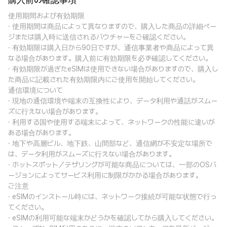
購入前の確認事項
使用期間および有効期限
· 使用期間は商品によって異なりますので、購入した商品の詳細ペー
ジまたは購入時に送信されるバウチャーをご確認ください。
· 有効期限は購入日から90日ですが、通信事業者や商品によって異
なる場合があります。購入前に有効期限を必ず確認してください。
· 有効期限が過ぎたeSIMは使用できない場合がありますので、購入し
た商品に記載された有効期限内にご使用を開始してください。
通信環境について
· 現地の通信環境や端末の互換性により、データ利用や通話がスムー
ズに行えない場合があります。
· 利用する国や使用する端末によって、ネットワークの性能に違いが
ある場合があります。
· 地下や高層ビル、地下鉄、山間部など、通信網が不安定な場所で
は、データ利用がスムーズに行えない場合があります。
· ホットスポット／テザリングが可能な商品については、一部のOSバ
ージョンによってサービス利用に制限がかかる場合があります。
ご注意
· eSIMのインストール時には、ネットワーク接続が可能な状態で行っ
てください。
· eSIMの利用可能な端末かどうかを確認してから購入してください。