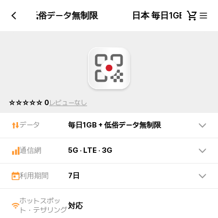
日1GB + 低俗データ無制限
日本 毎日1GB + 
☆☆☆☆☆ 0
レビューなし
データ
毎日1GB + 低俗データ無制限
通信網
5G · LTE · 3G
利用期間
7日
ホットスポッ
対応
ト・テザリング