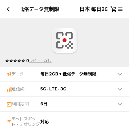
日2GB + 低俗データ無制限
日本 毎日2GB + 
☆☆☆☆☆ 0
レビューなし
データ
毎日2GB + 低俗データ無制限
通信網
5G · LTE · 3G
利用期間
6日
ホットスポッ
対応
ト・テザリング