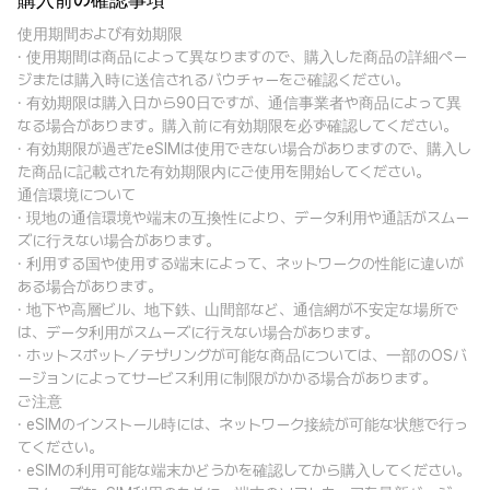
購入前の確認事項
使用期間および有効期限
· 使用期間は商品によって異なりますので、購入した商品の詳細ペー
ジまたは購入時に送信されるバウチャーをご確認ください。
· 有効期限は購入日から90日ですが、通信事業者や商品によって異
なる場合があります。購入前に有効期限を必ず確認してください。
· 有効期限が過ぎたeSIMは使用できない場合がありますので、購入し
た商品に記載された有効期限内にご使用を開始してください。
通信環境について
· 現地の通信環境や端末の互換性により、データ利用や通話がスムー
ズに行えない場合があります。
· 利用する国や使用する端末によって、ネットワークの性能に違いが
ある場合があります。
· 地下や高層ビル、地下鉄、山間部など、通信網が不安定な場所で
は、データ利用がスムーズに行えない場合があります。
· ホットスポット／テザリングが可能な商品については、一部のOSバ
ージョンによってサービス利用に制限がかかる場合があります。
ご注意
· eSIMのインストール時には、ネットワーク接続が可能な状態で行っ
てください。
· eSIMの利用可能な端末かどうかを確認してから購入してください。