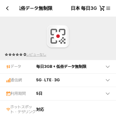
日3GB + 低俗データ無制限
日本 毎日3GB + 
☆☆☆☆☆ 0
レビューなし
データ
毎日3GB + 低俗データ無制限
通信網
5G · LTE · 3G
利用期間
5日
ホットスポッ
対応
ト・テザリング