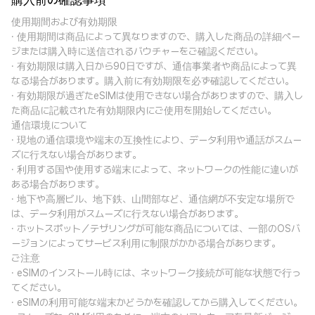
購入前の確認事項
使用期間および有効期限
· 使用期間は商品によって異なりますので、購入した商品の詳細ペー
ジまたは購入時に送信されるバウチャーをご確認ください。
· 有効期限は購入日から90日ですが、通信事業者や商品によって異
なる場合があります。購入前に有効期限を必ず確認してください。
· 有効期限が過ぎたeSIMは使用できない場合がありますので、購入し
た商品に記載された有効期限内にご使用を開始してください。
通信環境について
· 現地の通信環境や端末の互換性により、データ利用や通話がスムー
ズに行えない場合があります。
· 利用する国や使用する端末によって、ネットワークの性能に違いが
ある場合があります。
· 地下や高層ビル、地下鉄、山間部など、通信網が不安定な場所で
は、データ利用がスムーズに行えない場合があります。
· ホットスポット／テザリングが可能な商品については、一部のOSバ
ージョンによってサービス利用に制限がかかる場合があります。
ご注意
· eSIMのインストール時には、ネットワーク接続が可能な状態で行っ
てください。
· eSIMの利用可能な端末かどうかを確認してから購入してください。