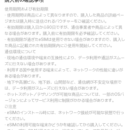
購入前の確認事項
使用期間および有効期限
· 使用期間は商品によって異なりますので、購入した商品の詳細ペー
ジまたは購入時に送信されるバウチャーをご確認ください。
· 有効期限は購入日から90日ですが、通信事業者や商品によって異
なる場合があります。購入前に有効期限を必ず確認してください。
· 有効期限が過ぎたeSIMは使用できない場合がありますので、購入し
た商品に記載された有効期限内にご使用を開始してください。
通信環境について
· 現地の通信環境や端末の互換性により、データ利用や通話がスムー
ズに行えない場合があります。
· 利用する国や使用する端末によって、ネットワークの性能に違いが
ある場合があります。
· 地下や高層ビル、地下鉄、山間部など、通信網が不安定な場所で
は、データ利用がスムーズに行えない場合があります。
· ホットスポット／テザリングが可能な商品については、一部のOSバ
ージョンによってサービス利用に制限がかかる場合があります。
ご注意
· eSIMのインストール時には、ネットワーク接続が可能な状態で行っ
てください。
· eSIMの利用可能な端末かどうかを確認してから購入してください。