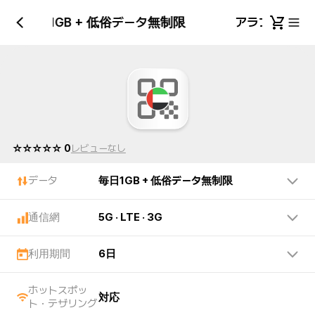
邦 毎日1GB + 低俗データ無制限
アラブ首長国連
☆☆☆☆☆ 0
レビューなし
データ
毎日1GB + 低俗データ無制限
通信網
5G · LTE · 3G
利用期間
6日
ホットスポッ
対応
ト・テザリング