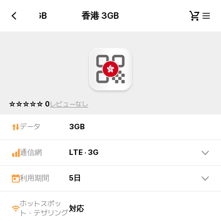
香港 3GB
香港 3GB
☆☆☆☆☆ 0
レビューなし
データ
3GB
通信網
LTE · 3G
利用期間
5日
ホットスポッ
対応
ト・テザリング