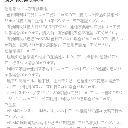
購入前の確認事項
使用期間および有効期限
· 使用期間は商品によって異なりますので、購入した商品の詳細ペー
ジまたは購入時に送信されるバウチャーをご確認ください。
· 有効期限は購入日から90日ですが、通信事業者や商品によって異
なる場合があります。購入前に有効期限を必ず確認してください。
· 有効期限が過ぎたeSIMは使用できない場合がありますので、購入し
た商品に記載された有効期限内にご使用を開始してください。
通信環境について
· 現地の通信環境や端末の互換性により、データ利用や通話がスムー
ズに行えない場合があります。
· 利用する国や使用する端末によって、ネットワークの性能に違いが
ある場合があります。
· 地下や高層ビル、地下鉄、山間部など、通信網が不安定な場所で
は、データ利用がスムーズに行えない場合があります。
· ホットスポット／テザリングが可能な商品については、一部のOSバ
ージョンによってサービス利用に制限がかかる場合があります。
ご注意
· eSIMのインストール時には、ネットワーク接続が可能な状態で行っ
てください。
· eSIMの利用可能な端末かどうかを確認してから購入してください。