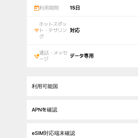
利用期間
15日
ホットスポッ
ト・テザリン
対応
グ
通話・メッセ
データ専用
ージ
利用可能国
APNを確認
eSIM対応端末確認