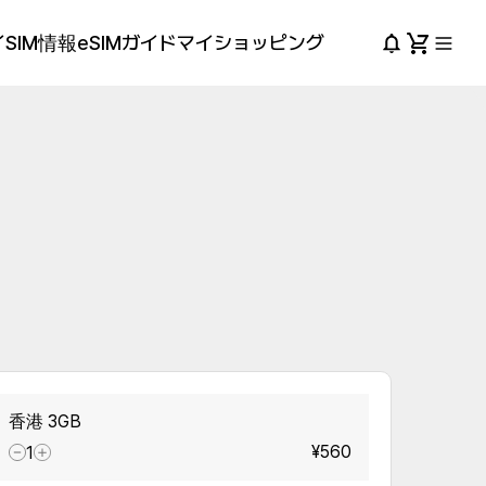
SIM情報
eSIMガイド
マイショッピング
香港 3GB
¥560
1