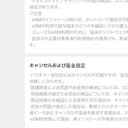
· ホットスポット／テザリングが可能な商品について
場合があります。
ご注意
· eSIMのインストール時には、ネットワーク接続が
· eSIMの利用可能な端末かどうかを確認してから購
· スムーズなeSIM利用のために、端末のソフトウ
· 提供される通信事業者の利用規約が適用され、料
す。
キャンセルおよび返金規定
·バウチャー送信前にはキャンセルが可能ですが、送
は難しくなります。
·開通障害による問題や未使用の事例については、カ
·有効期限が過ぎた未登録の商品については、キャン
·商品情報の未確認による使用不可の場合は、キャン
·現地で問題が発生した場合は、事前にカスタマーサ
後に一方的にキャンセルや返金を要求する場合は、キ
·eSIMを削除した場合、再インストールや再発行は