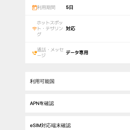
利用期間
5日
ホットスポッ
ト・テザリン
対応
グ
通話・メッセ
データ専用
ージ
利用可能国
APNを確認
eSIM対応端末確認