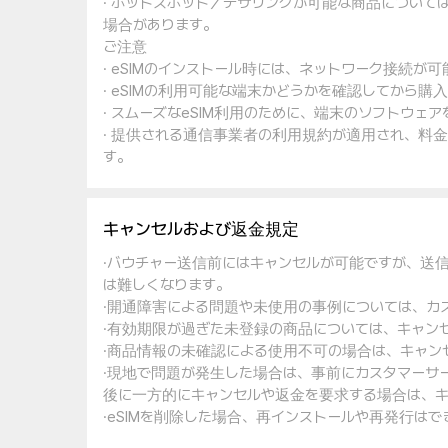
· ホットスポット／テザリングが可能な商品について
場合があります。
ご注意
· eSIMのインストール時には、ネットワーク接続が
· eSIMの利用可能な端末かどうかを確認してから購
· スムーズなeSIM利用のために、端末のソフトウ
· 提供される通信事業者の利用規約が適用され、料
す。
キャンセルおよび返金規定
·バウチャー送信前にはキャンセルが可能ですが、送
は難しくなります。
·開通障害による問題や未使用の事例については、カ
·有効期限が過ぎた未登録の商品については、キャン
·商品情報の未確認による使用不可の場合は、キャン
·現地で問題が発生した場合は、事前にカスタマーサ
後に一方的にキャンセルや返金を要求する場合は、キ
·eSIMを削除した場合、再インストールや再発行は