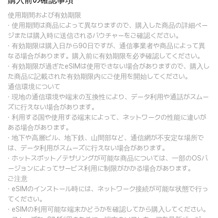
購入前の確認事項
使用期間および有効期限
· 使用期間は商品によって異なりますので、購入した商品の詳細ペー
ジまたは購入時に送信されるバウチャーをご確認ください。
· 有効期限は購入日から90日ですが、通信事業者や商品によって異
なる場合があります。購入前に有効期限を必ず確認してください。
· 有効期限が過ぎたeSIMは使用できない場合がありますので、購入し
た商品に記載された有効期限内にご使用を開始してください。
通信環境について
· 現地の通信環境や端末の互換性により、データ利用や通話がスムー
ズに行えない場合があります。
· 利用する国や使用する端末によって、ネットワークの性能に違いが
ある場合があります。
· 地下や高層ビル、地下鉄、山間部など、通信網が不安定な場所で
は、データ利用がスムーズに行えない場合があります。
· ホットスポット／テザリングが可能な商品については、一部のOSバ
ージョンによってサービス利用に制限がかかる場合があります。
ご注意
· eSIMのインストール時には、ネットワーク接続が可能な状態で行っ
てください。
· eSIMの利用可能な端末かどうかを確認してから購入してください。