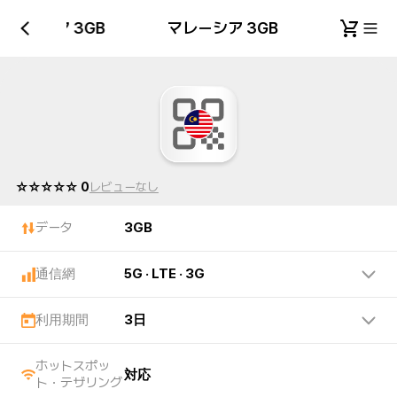
マレーシア 3GB
マレーシア 3GB
☆☆☆☆☆ 0
レビューなし
データ
3GB
通信網
5G · LTE · 3G
利用期間
3日
ホットスポッ
対応
ト・テザリング