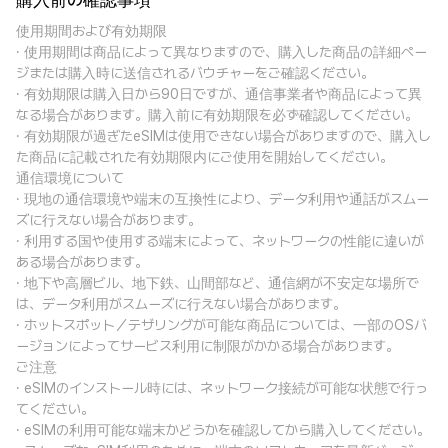
購入前の確認事項
使用期間および有効期限
· 使用期間は商品によって異なりますので、購入した商品の詳細ペー
ジまたは購入時に送信されるバウチャーをご確認ください。
· 有効期限は購入日から90日ですが、通信事業者や商品によって異
なる場合があります。購入前に有効期限を必ず確認してください。
· 有効期限が過ぎたeSIMは使用できない場合がありますので、購入し
た商品に記載された有効期限内にご使用を開始してください。
通信環境について
· 現地の通信環境や端末の互換性により、データ利用や通話がスムー
ズに行えない場合があります。
· 利用する国や使用する端末によって、ネットワークの性能に違いが
ある場合があります。
· 地下や高層ビル、地下鉄、山間部など、通信網が不安定な場所で
は、データ利用がスムーズに行えない場合があります。
· ホットスポット／テザリングが可能な商品については、一部のOSバ
ージョンによってサービス利用に制限がかかる場合があります。
ご注意
· eSIMのインストール時には、ネットワーク接続が可能な状態で行っ
てください。
· eSIMの利用可能な端末かどうかを確認してから購入してください。