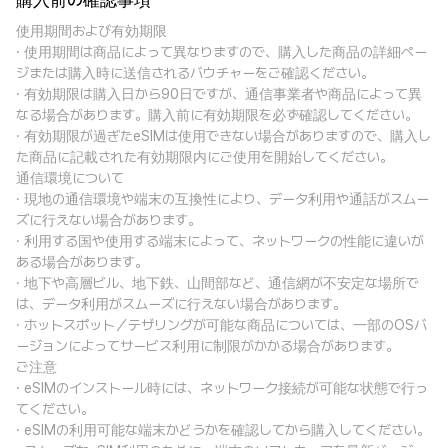
購入前の確認事項
使用期間および有効期限
· 使用期間は商品によって異なりますので、購入した商品の詳細ペー
ジまたは購入時に送信されるバウチャーをご確認ください。
· 有効期限は購入日から90日ですが、通信事業者や商品によって異
なる場合があります。購入前に有効期限を必ず確認してください。
· 有効期限が過ぎたeSIMは使用できない場合がありますので、購入し
た商品に記載された有効期限内にご使用を開始してください。
通信環境について
· 現地の通信環境や端末の互換性により、データ利用や通話がスムー
ズに行えない場合があります。
· 利用する国や使用する端末によって、ネットワークの性能に違いが
ある場合があります。
· 地下や高層ビル、地下鉄、山間部など、通信網が不安定な場所で
は、データ利用がスムーズに行えない場合があります。
· ホットスポット／テザリングが可能な商品については、一部のOSバ
ージョンによってサービス利用に制限がかかる場合があります。
ご注意
· eSIMのインストール時には、ネットワーク接続が可能な状態で行っ
てください。
· eSIMの利用可能な端末かどうかを確認してから購入してください。