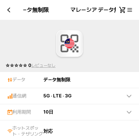
ーシア データ無制限
マレーシア データ無制限
☆☆☆☆☆ 0
レビューなし
データ
データ無制限
通信網
5G · LTE · 3G
利用期間
10日
ホットスポッ
対応
ト・テザリング