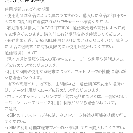
購入前の確認事項
使用期間および有効期限
· 使用期間は商品によって異なりますので、購入した商品の詳細ペー
ジまたは購入時に送信されるバウチャーをご確認ください。
· 有効期限は購入日から90日ですが、通信事業者や商品によって異
なる場合があります。購入前に有効期限を必ず確認してください。
· 有効期限が過ぎたeSIMは使用できない場合がありますので、購入し
た商品に記載された有効期限内にご使用を開始してください。
通信環境について
· 現地の通信環境や端末の互換性により、データ利用や通話がスムー
ズに行えない場合があります。
· 利用する国や使用する端末によって、ネットワークの性能に違いが
ある場合があります。
· 地下や高層ビル、地下鉄、山間部など、通信網が不安定な場所で
は、データ利用がスムーズに行えない場合があります。
· ホットスポット／テザリングが可能な商品については、一部のOSバ
ージョンによってサービス利用に制限がかかる場合があります。
ご注意
· eSIMのインストール時には、ネットワーク接続が可能な状態で行っ
てください。
· eSIMの利用可能な端末かどうかを確認してから購入してください。