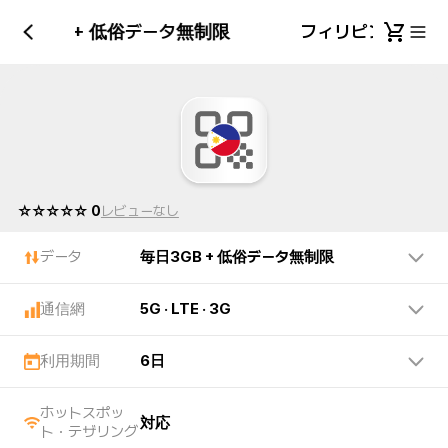
毎日3GB + 低俗データ無制限
フィリピン 毎日3
☆☆☆☆☆ 0
レビューなし
データ
毎日3GB + 低俗データ無制限
通信網
5G · LTE · 3G
利用期間
6日
ホットスポッ
対応
ト・テザリング