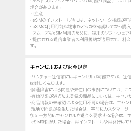
· ホットスポット／テザリングが可能な商品について
場合があります。
ご注意
· eSIMのインストール時には、ネットワーク接続が
· eSIMの利用可能な端末かどうかを確認してから購
· スムーズなeSIM利用のために、端末のソフトウ
· 提供される通信事業者の利用規約が適用され、料
す。
キャンセルおよび返金規定
·バウチャー送信前にはキャンセルが可能ですが、送
は難しくなります。
·開通障害による問題や未使用の事例については、カ
·有効期限が過ぎた未登録の商品については、キャン
·商品情報の未確認による使用不可の場合は、キャン
·現地で問題が発生した場合は、事前にカスタマーサ
後に一方的にキャンセルや返金を要求する場合は、キ
·eSIMを削除した場合、再インストールや再発行は