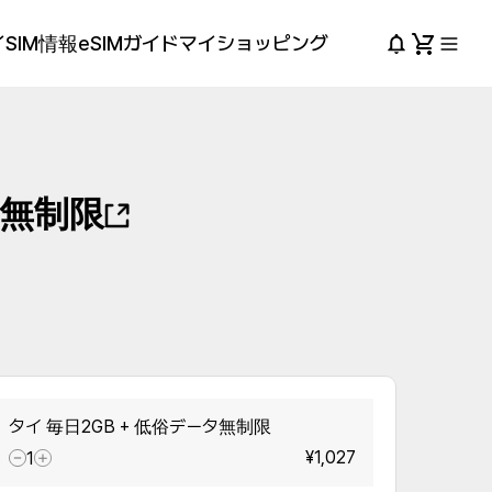
SIM情報
eSIMガイド
マイショッピング
タ無制限
タイ 毎日2GB + 低俗データ無制限
¥1,027
1