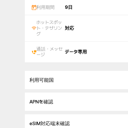
利用期間
9日
ホットスポッ
ト・テザリン
対応
グ
通話・メッセ
データ専用
ージ
利用可能国
APNを確認
eSIM対応端末確認