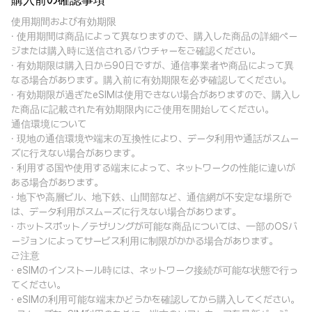
購入前の確認事項
使用期間および有効期限
· 使用期間は商品によって異なりますので、購入した商品の詳細ペー
ジまたは購入時に送信されるバウチャーをご確認ください。
· 有効期限は購入日から90日ですが、通信事業者や商品によって異
なる場合があります。購入前に有効期限を必ず確認してください。
· 有効期限が過ぎたeSIMは使用できない場合がありますので、購入し
た商品に記載された有効期限内にご使用を開始してください。
通信環境について
· 現地の通信環境や端末の互換性により、データ利用や通話がスムー
ズに行えない場合があります。
· 利用する国や使用する端末によって、ネットワークの性能に違いが
ある場合があります。
· 地下や高層ビル、地下鉄、山間部など、通信網が不安定な場所で
は、データ利用がスムーズに行えない場合があります。
· ホットスポット／テザリングが可能な商品については、一部のOSバ
ージョンによってサービス利用に制限がかかる場合があります。
ご注意
· eSIMのインストール時には、ネットワーク接続が可能な状態で行っ
てください。
· eSIMの利用可能な端末かどうかを確認してから購入してください。