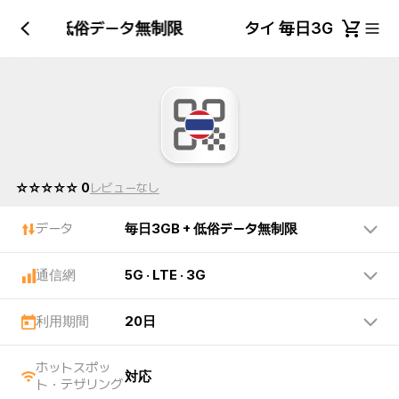
日3GB + 低俗データ無制限
タイ 毎日3GB + 
☆☆☆☆☆ 0
レビューなし
データ
毎日3GB + 低俗データ無制限
通信網
5G · LTE · 3G
利用期間
20日
ホットスポッ
対応
ト・テザリング