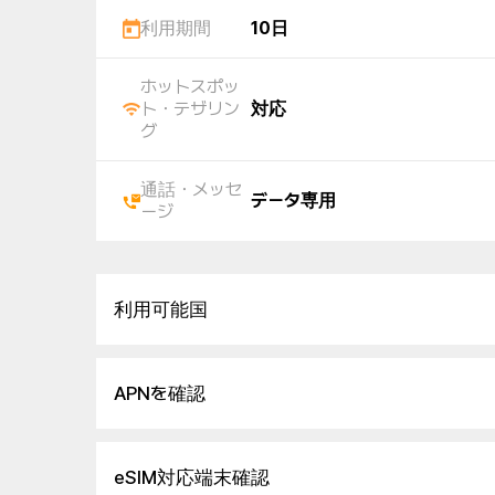
利用期間
10日
ホットスポッ
ト・テザリン
対応
グ
通話・メッセ
データ専用
ージ
利用可能国
APNを確認
eSIM対応端末確認