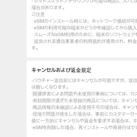
· ホットスポット／テザリングが可能な商品について
場合があります。
ご注意
· eSIMのインストール時には、ネットワーク接続が
· eSIMの利用可能な端末かどうかを確認してから購
· スムーズなeSIM利用のために、端末のソフトウ
· 提供される通信事業者の利用規約が適用され、料
す。
キャンセルおよび返金規定
·バウチャー送信前にはキャンセルが可能ですが、送
は難しくなります。
·開通障害による問題や未使用の事例については、カ
·有効期限が過ぎた未登録の商品については、キャン
·商品情報の未確認による使用不可の場合は、キャン
·現地で問題が発生した場合は、事前にカスタマーサ
後に一方的にキャンセルや返金を要求する場合は、キ
·eSIMを削除した場合、再インストールや再発行は