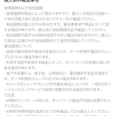
購入前の確認事項
使用期間および有効期限
· 使用期間は商品によって異なりますので、購入した商品の詳細ペー
ジまたは購入時に送信されるバウチャーをご確認ください。
· 有効期限は購入日から90日ですが、通信事業者や商品によって異
なる場合があります。購入前に有効期限を必ず確認してください。
· 有効期限が過ぎたeSIMは使用できない場合がありますので、購入し
た商品に記載された有効期限内にご使用を開始してください。
通信環境について
· 現地の通信環境や端末の互換性により、データ利用や通話がスムー
ズに行えない場合があります。
· 利用する国や使用する端末によって、ネットワークの性能に違いが
ある場合があります。
· 地下や高層ビル、地下鉄、山間部など、通信網が不安定な場所で
は、データ利用がスムーズに行えない場合があります。
· ホットスポット／テザリングが可能な商品については、一部のOSバ
ージョンによってサービス利用に制限がかかる場合があります。
ご注意
· eSIMのインストール時には、ネットワーク接続が可能な状態で行っ
てください。
· eSIMの利用可能な端末かどうかを確認してから購入してください。