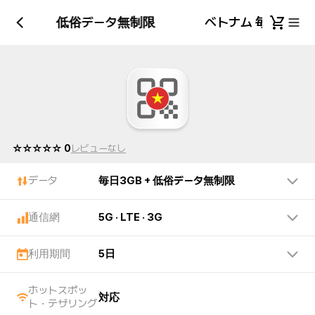
毎日3GB + 低俗データ無制限
ベトナム 毎日3GB
☆☆☆☆☆ 0
レビューなし
データ
毎日3GB + 低俗データ無制限
通信網
5G · LTE · 3G
利用期間
5日
ホットスポッ
対応
ト・テザリング