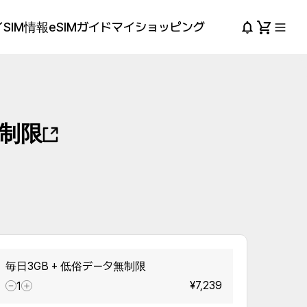
SIM情報
eSIMガイド
マイショッピング
無制限
毎日3GB + 低俗データ無制限
¥7,239
1