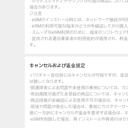
· ホットスポット／テザリングが可能な商品について
場合があります。
ご注意
· eSIMのインストール時には、ネットワーク接続が
· eSIMの利用可能な端末かどうかを確認してから購
· スムーズなeSIM利用のために、端末のソフトウ
· 提供される通信事業者の利用規約が適用され、料
す。
キャンセルおよび返金規定
·バウチャー送信前にはキャンセルが可能ですが、送
は難しくなります。
·開通障害による問題や未使用の事例については、カ
·有効期限が過ぎた未登録の商品については、キャン
·商品情報の未確認による使用不可の場合は、キャン
·現地で問題が発生した場合は、事前にカスタマーサ
後に一方的にキャンセルや返金を要求する場合は、キ
·eSIMを削除した場合、再インストールや再発行は