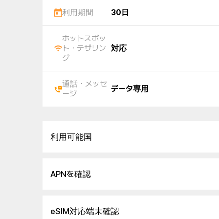
利用期間
30日
ホットスポッ
ト・テザリン
対応
グ
通話・メッセ
データ専用
ージ
利用可能国
APNを確認
eSIM対応端末確認