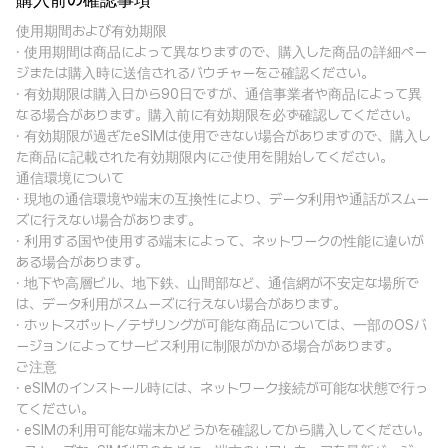
購入前の確認事項
使用期間および有効期限
· 使用期間は商品によって異なりますので、購入した商品の詳細ペー
ジまたは購入時に送信されるバウチャーをご確認ください。
· 有効期限は購入日から90日ですが、通信事業者や商品によって異
なる場合があります。購入前に有効期限を必ず確認してください。
· 有効期限が過ぎたeSIMは使用できない場合がありますので、購入し
た商品に記載された有効期限内にご使用を開始してください。
通信環境について
· 現地の通信環境や端末の互換性により、データ利用や通話がスムー
ズに行えない場合があります。
· 利用する国や使用する端末によって、ネットワークの性能に違いが
ある場合があります。
· 地下や高層ビル、地下鉄、山間部など、通信網が不安定な場所で
は、データ利用がスムーズに行えない場合があります。
· ホットスポット／テザリングが可能な商品については、一部のOSバ
ージョンによってサービス利用に制限がかかる場合があります。
ご注意
· eSIMのインストール時には、ネットワーク接続が可能な状態で行っ
てください。
· eSIMの利用可能な端末かどうかを確認してから購入してください。