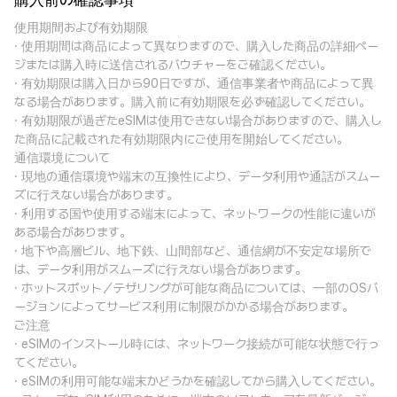
購入前の確認事項
使用期間および有効期限
· 使用期間は商品によって異なりますので、購入した商品の詳細ペー
ジまたは購入時に送信されるバウチャーをご確認ください。
· 有効期限は購入日から90日ですが、通信事業者や商品によって異
なる場合があります。購入前に有効期限を必ず確認してください。
· 有効期限が過ぎたeSIMは使用できない場合がありますので、購入し
た商品に記載された有効期限内にご使用を開始してください。
通信環境について
· 現地の通信環境や端末の互換性により、データ利用や通話がスムー
ズに行えない場合があります。
· 利用する国や使用する端末によって、ネットワークの性能に違いが
ある場合があります。
· 地下や高層ビル、地下鉄、山間部など、通信網が不安定な場所で
は、データ利用がスムーズに行えない場合があります。
· ホットスポット／テザリングが可能な商品については、一部のOSバ
ージョンによってサービス利用に制限がかかる場合があります。
ご注意
· eSIMのインストール時には、ネットワーク接続が可能な状態で行っ
てください。
· eSIMの利用可能な端末かどうかを確認してから購入してください。