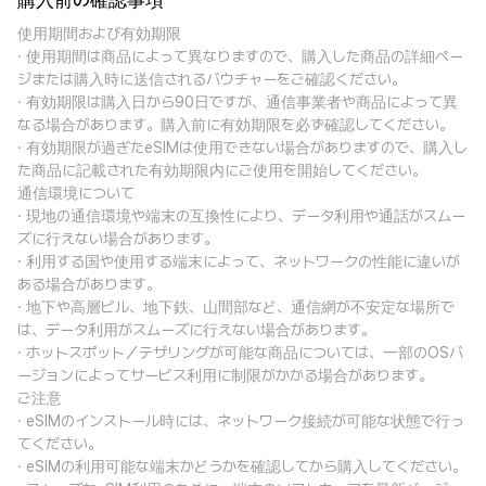
購入前の確認事項
使用期間および有効期限
· 使用期間は商品によって異なりますので、購入した商品の詳細ペー
ジまたは購入時に送信されるバウチャーをご確認ください。
· 有効期限は購入日から90日ですが、通信事業者や商品によって異
なる場合があります。購入前に有効期限を必ず確認してください。
· 有効期限が過ぎたeSIMは使用できない場合がありますので、購入し
た商品に記載された有効期限内にご使用を開始してください。
通信環境について
· 現地の通信環境や端末の互換性により、データ利用や通話がスムー
ズに行えない場合があります。
· 利用する国や使用する端末によって、ネットワークの性能に違いが
ある場合があります。
· 地下や高層ビル、地下鉄、山間部など、通信網が不安定な場所で
は、データ利用がスムーズに行えない場合があります。
· ホットスポット／テザリングが可能な商品については、一部のOSバ
ージョンによってサービス利用に制限がかかる場合があります。
ご注意
· eSIMのインストール時には、ネットワーク接続が可能な状態で行っ
てください。
· eSIMの利用可能な端末かどうかを確認してから購入してください。