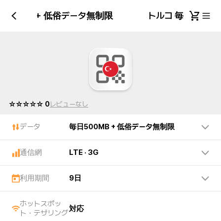
日500MB + 低俗データ無制限
トルコ 毎日500M
☆☆☆☆☆ 0
レビューなし
データ
毎日500MB + 低俗データ無制限
通信網
LTE · 3G
利用期間
9日
ホットスポッ
対応
ト・テザリング