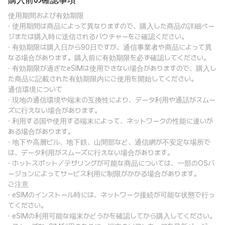
購入前の確認事項
使用期間および有効期限
· 使用期間は商品によって異なりますので、購入した商品の詳細ペー
ジまたは購入時に送信されるバウチャーをご確認ください。
· 有効期限は購入日から90日ですが、通信事業者や商品によって異
なる場合があります。購入前に有効期限を必ず確認してください。
· 有効期限が過ぎたeSIMは使用できない場合がありますので、購入し
た商品に記載された有効期限内にご使用を開始してください。
通信環境について
· 現地の通信環境や端末の互換性により、データ利用や通話がスムー
ズに行えない場合があります。
· 利用する国や使用する端末によって、ネットワークの性能に違いが
ある場合があります。
· 地下や高層ビル、地下鉄、山間部など、通信網が不安定な場所で
は、データ利用がスムーズに行えない場合があります。
· ホットスポット／テザリングが可能な商品については、一部のOSバ
ージョンによってサービス利用に制限がかかる場合があります。
ご注意
· eSIMのインストール時には、ネットワーク接続が可能な状態で行っ
てください。
· eSIMの利用可能な端末かどうかを確認してから購入してください。