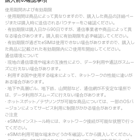
購入前の確認事項
使用期間および有効期限
· 使用期間は商品によって異なりますので、購入した商品の詳細ペー
ジまたは購入時に送信されるバウチャーをご確認ください。
· 有効期限は購入日から90日ですが、通信事業者や商品によって異
なる場合があります。購入前に有効期限を必ず確認してください。
· 有効期限が過ぎたeSIMは使用できない場合がありますので、購入し
た商品に記載された有効期限内にご使用を開始してください。
通信環境について
· 現地の通信環境や端末の互換性により、データ利用や通話がスムー
ズに行えない場合があります。
· 利用する国や使用する端末によって、ネットワークの性能に違いが
ある場合があります。
· 地下や高層ビル、地下鉄、山間部など、通信網が不安定な場所で
は、データ利用がスムーズに行えない場合があります。
· ホットスポット／テザリングが可能な商品については、一部のOSバ
ージョンによってサービス利用に制限がかかる場合があります。
ご注意
· eSIMのインストール時には、ネットワーク接続が可能な状態で行っ
てください。
· eSIMの利用可能な端末かどうかを確認してから購入してください。