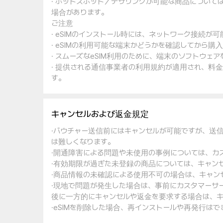
· ホットスポット／テザリングが可能な商品について
場合があります。
ご注意
· eSIMのインストール時には、ネットワーク接続が
· eSIMの利用可能な端末かどうかを確認してから購
· スムーズなeSIM利用のために、端末のソフトウ
· 提供される通信事業者の利用規約が適用され、料
す。
キャンセルおよび返金規定
·バウチャー送信前にはキャンセルが可能ですが、送
は難しくなります。
·開通障害による問題や未使用の事例については、カ
·有効期限が過ぎた未登録の商品については、キャン
·商品情報の未確認による使用不可の場合は、キャン
·現地で問題が発生した場合は、事前にカスタマーサ
後に一方的にキャンセルや返金を要求する場合は、キ
·eSIMを削除した場合、再インストールや再発行は