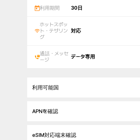
利用期間
30日
ホットスポッ
ト・テザリン
対応
グ
通話・メッセ
データ専用
ージ
利用可能国
APNを確認
eSIM対応端末確認