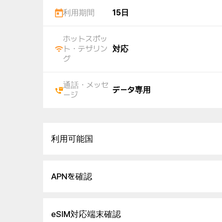
利用期間
15日
ホットスポッ
ト・テザリン
対応
グ
通話・メッセ
データ専用
ージ
利用可能国
APNを確認
eSIM対応端末確認