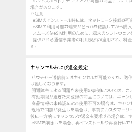
· ホットスポット／テザリングが可能な商品について
場合があります。
ご注意
· eSIMのインストール時には、ネットワーク接続が
· eSIMの利用可能な端末かどうかを確認してから購
· スムーズなeSIM利用のために、端末のソフトウ
· 提供される通信事業者の利用規約が適用され、料
す。
キャンセルおよび返金規定
·バウチャー送信前にはキャンセルが可能ですが、送
は難しくなります。
·開通障害による問題や未使用の事例については、カ
·有効期限が過ぎた未登録の商品については、キャン
·商品情報の未確認による使用不可の場合は、キャン
·現地で問題が発生した場合は、事前にカスタマーサ
後に一方的にキャンセルや返金を要求する場合は、キ
·eSIMを削除した場合、再インストールや再発行は