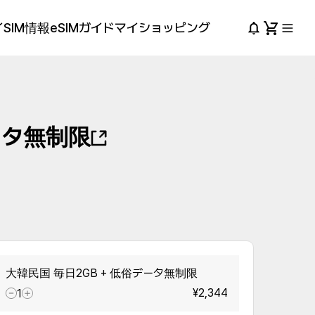
SIM情報
eSIMガイド
マイショッピング
ータ無制限
大韓民国 毎日2GB + 低俗データ無制限
¥2,344
1