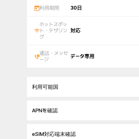
利用期間
30日
ホットスポッ
ト・テザリン
対応
グ
通話・メッセ
データ専用
ージ
利用可能国
APNを確認
eSIM対応端末確認