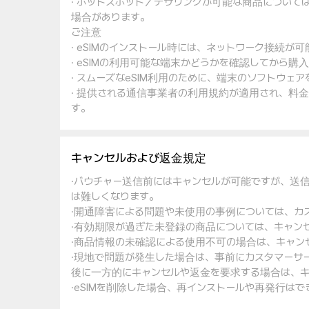
· ホットスポット／テザリングが可能な商品について
場合があります。
ご注意
· eSIMのインストール時には、ネットワーク接続が
· eSIMの利用可能な端末かどうかを確認してから購
· スムーズなeSIM利用のために、端末のソフトウ
· 提供される通信事業者の利用規約が適用され、料
す。
キャンセルおよび返金規定
·バウチャー送信前にはキャンセルが可能ですが、送
は難しくなります。
·開通障害による問題や未使用の事例については、カ
·有効期限が過ぎた未登録の商品については、キャン
·商品情報の未確認による使用不可の場合は、キャン
·現地で問題が発生した場合は、事前にカスタマーサ
後に一方的にキャンセルや返金を要求する場合は、キ
·eSIMを削除した場合、再インストールや再発行は