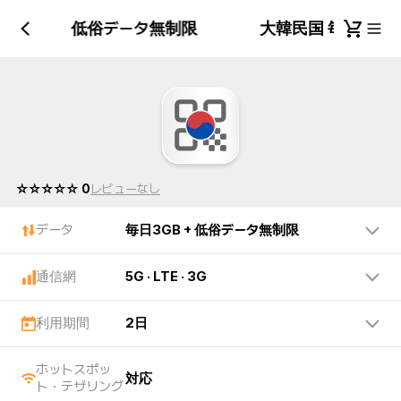
日3GB + 低俗データ無制限
大韓民国 毎日3GB
☆☆☆☆☆ 0
レビューなし
データ
毎日3GB + 低俗データ無制限
通信網
5G · LTE · 3G
利用期間
2日
ホットスポッ
対応
ト・テザリング