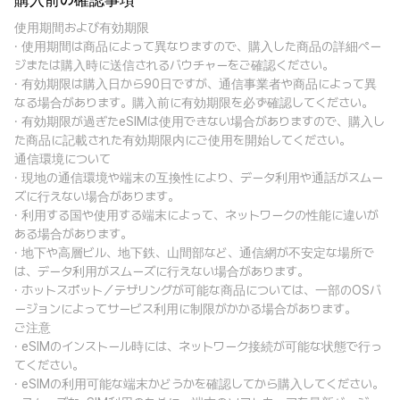
購入前の確認事項
使用期間および有効期限
· 使用期間は商品によって異なりますので、購入した商品の詳細ペー
ジまたは購入時に送信されるバウチャーをご確認ください。
· 有効期限は購入日から90日ですが、通信事業者や商品によって異
なる場合があります。購入前に有効期限を必ず確認してください。
· 有効期限が過ぎたeSIMは使用できない場合がありますので、購入し
た商品に記載された有効期限内にご使用を開始してください。
通信環境について
· 現地の通信環境や端末の互換性により、データ利用や通話がスムー
ズに行えない場合があります。
· 利用する国や使用する端末によって、ネットワークの性能に違いが
ある場合があります。
· 地下や高層ビル、地下鉄、山間部など、通信網が不安定な場所で
は、データ利用がスムーズに行えない場合があります。
· ホットスポット／テザリングが可能な商品については、一部のOSバ
ージョンによってサービス利用に制限がかかる場合があります。
ご注意
· eSIMのインストール時には、ネットワーク接続が可能な状態で行っ
てください。
· eSIMの利用可能な端末かどうかを確認してから購入してください。