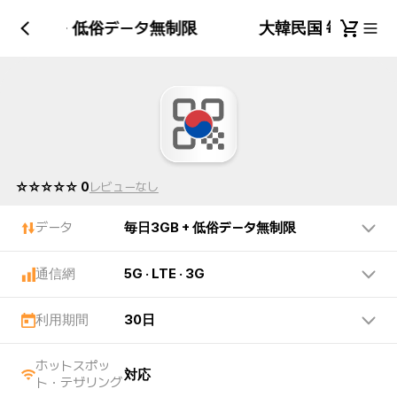
毎日3GB + 低俗データ無制限
大韓民国 毎日3GB
☆☆☆☆☆ 0
レビューなし
データ
毎日3GB + 低俗データ無制限
通信網
5G · LTE · 3G
利用期間
30日
ホットスポッ
対応
ト・テザリング