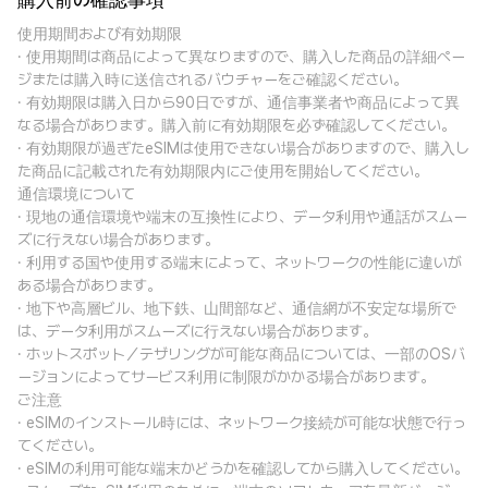
購入前の確認事項
使用期間および有効期限
· 使用期間は商品によって異なりますので、購入した商品の詳細ペー
ジまたは購入時に送信されるバウチャーをご確認ください。
· 有効期限は購入日から90日ですが、通信事業者や商品によって異
なる場合があります。購入前に有効期限を必ず確認してください。
· 有効期限が過ぎたeSIMは使用できない場合がありますので、購入し
た商品に記載された有効期限内にご使用を開始してください。
通信環境について
· 現地の通信環境や端末の互換性により、データ利用や通話がスムー
ズに行えない場合があります。
· 利用する国や使用する端末によって、ネットワークの性能に違いが
ある場合があります。
· 地下や高層ビル、地下鉄、山間部など、通信網が不安定な場所で
は、データ利用がスムーズに行えない場合があります。
· ホットスポット／テザリングが可能な商品については、一部のOSバ
ージョンによってサービス利用に制限がかかる場合があります。
ご注意
· eSIMのインストール時には、ネットワーク接続が可能な状態で行っ
てください。
· eSIMの利用可能な端末かどうかを確認してから購入してください。