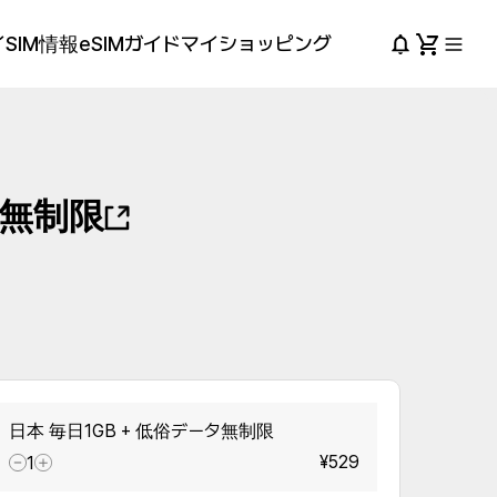
SIM情報
eSIMガイド
マイショッピング
タ無制限
日本 毎日1GB + 低俗データ無制限
¥529
1