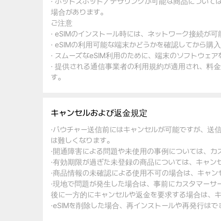
· ホットスポット／テザリングが可能な商品について
場合があります。
ご注意
· eSIMのインストール時には、ネットワーク接続が
· eSIMの利用可能な端末かどうかを確認してから購
· スムーズなeSIM利用のために、端末のソフトウ
· 提供される通信事業者の利用規約が適用され、料
す。
キャンセルおよび返金規定
·バウチャー送信前にはキャンセルが可能ですが、送
は難しくなります。
·開通障害による問題や未使用の事例については、カ
·有効期限が過ぎた未登録の商品については、キャン
·商品情報の未確認による使用不可の場合は、キャン
·現地で問題が発生した場合は、事前にカスタマーサ
後に一方的にキャンセルや返金を要求する場合は、キ
·eSIMを削除した場合、再インストールや再発行は