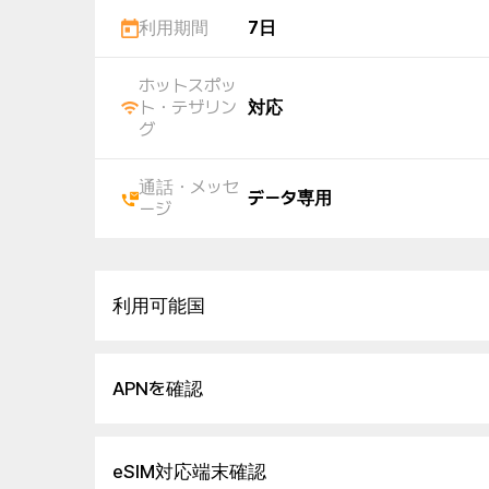
利用期間
7日
ホットスポッ
ト・テザリン
対応
グ
通話・メッセ
データ専用
ージ
利用可能国
APNを確認
eSIM対応端末確認