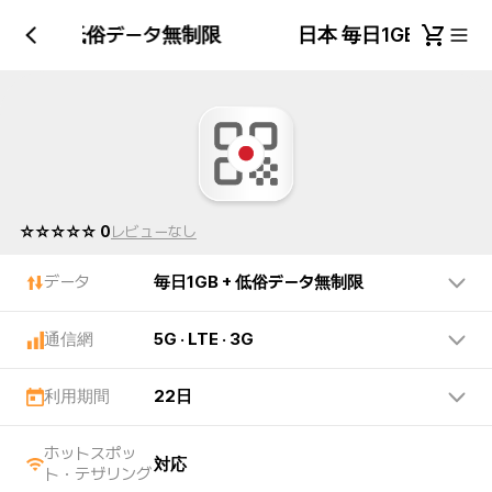
日1GB + 低俗データ無制限
日本 毎日1GB + 
☆☆☆☆☆ 0
レビューなし
データ
毎日1GB + 低俗データ無制限
通信網
5G · LTE · 3G
利用期間
22日
ホットスポッ
対応
ト・テザリング