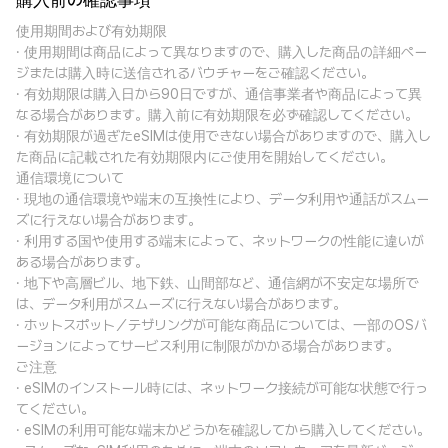
購入前の確認事項
使用期間および有効期限
· 使用期間は商品によって異なりますので、購入した商品の詳細ペー
ジまたは購入時に送信されるバウチャーをご確認ください。
· 有効期限は購入日から90日ですが、通信事業者や商品によって異
なる場合があります。購入前に有効期限を必ず確認してください。
· 有効期限が過ぎたeSIMは使用できない場合がありますので、購入し
た商品に記載された有効期限内にご使用を開始してください。
通信環境について
· 現地の通信環境や端末の互換性により、データ利用や通話がスムー
ズに行えない場合があります。
· 利用する国や使用する端末によって、ネットワークの性能に違いが
ある場合があります。
· 地下や高層ビル、地下鉄、山間部など、通信網が不安定な場所で
は、データ利用がスムーズに行えない場合があります。
· ホットスポット／テザリングが可能な商品については、一部のOSバ
ージョンによってサービス利用に制限がかかる場合があります。
ご注意
· eSIMのインストール時には、ネットワーク接続が可能な状態で行っ
てください。
· eSIMの利用可能な端末かどうかを確認してから購入してください。