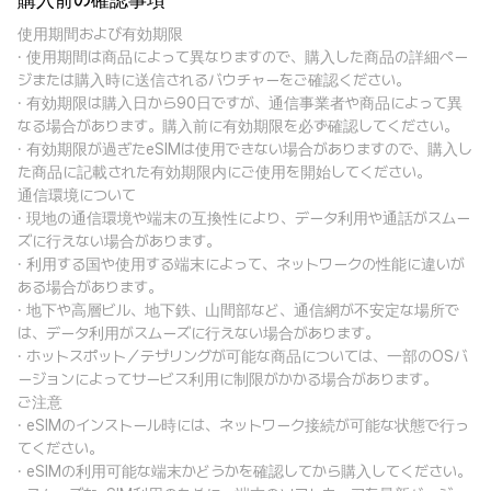
購入前の確認事項
使用期間および有効期限
· 使用期間は商品によって異なりますので、購入した商品の詳細ペー
ジまたは購入時に送信されるバウチャーをご確認ください。
· 有効期限は購入日から90日ですが、通信事業者や商品によって異
なる場合があります。購入前に有効期限を必ず確認してください。
· 有効期限が過ぎたeSIMは使用できない場合がありますので、購入し
た商品に記載された有効期限内にご使用を開始してください。
通信環境について
· 現地の通信環境や端末の互換性により、データ利用や通話がスムー
ズに行えない場合があります。
· 利用する国や使用する端末によって、ネットワークの性能に違いが
ある場合があります。
· 地下や高層ビル、地下鉄、山間部など、通信網が不安定な場所で
は、データ利用がスムーズに行えない場合があります。
· ホットスポット／テザリングが可能な商品については、一部のOSバ
ージョンによってサービス利用に制限がかかる場合があります。
ご注意
· eSIMのインストール時には、ネットワーク接続が可能な状態で行っ
てください。
· eSIMの利用可能な端末かどうかを確認してから購入してください。