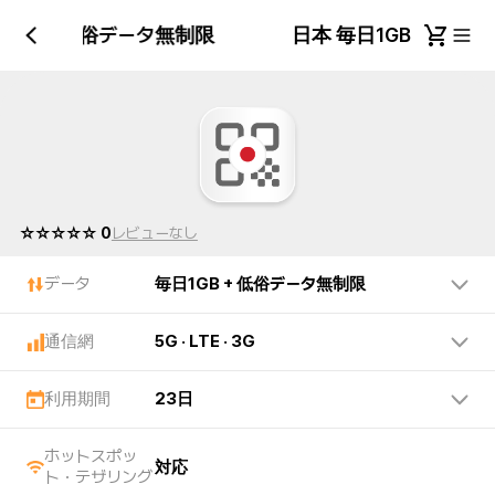
1GB + 低俗データ無制限
日本 毎日1GB + 低
☆☆☆☆☆ 0
レビューなし
データ
毎日1GB + 低俗データ無制限
通信網
5G · LTE · 3G
利用期間
23日
ホットスポッ
対応
ト・テザリング