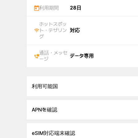
利用期間
28日
ホットスポッ
ト・テザリン
対応
グ
通話・メッセ
データ専用
ージ
利用可能国
APNを確認
eSIM対応端末確認