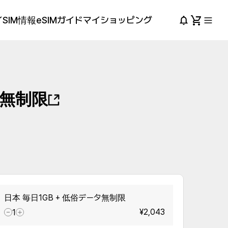
SIM情報
eSIMガイド
マイショッピング
タ無制限
日本 毎日1GB + 低俗データ無制限
¥2,043
1