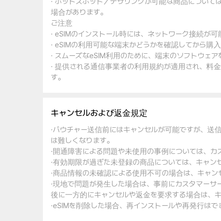
· ホットスポット／テザリングが可能な商品について
場合があります。
ご注意
· eSIMのインストール時には、ネットワーク接続が
· eSIMの利用可能な端末かどうかを確認してから購
· スムーズなeSIM利用のために、端末のソフトウ
· 提供される通信事業者の利用規約が適用され、料
す。
キャンセルおよび返金規定
·バウチャー送信前にはキャンセルが可能ですが、送
は難しくなります。
·開通障害による問題や未使用の事例については、カ
·有効期限が過ぎた未登録の商品については、キャン
·商品情報の未確認による使用不可の場合は、キャン
·現地で問題が発生した場合は、事前にカスタマーサ
後に一方的にキャンセルや返金を要求する場合は、キ
·eSIMを削除した場合、再インストールや再発行は