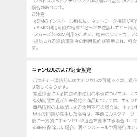
· ホットスポット／テザリングが可能な商品について
場合があります。
ご注意
· eSIMのインストール時には、ネットワーク接続が
· eSIMの利用可能な端末かどうかを確認してから購
· スムーズなeSIM利用のために、端末のソフトウ
· 提供される通信事業者の利用規約が適用され、料
す。
キャンセルおよび返金規定
·バウチャー送信前にはキャンセルが可能ですが、送
は難しくなります。
·開通障害による問題や未使用の事例については、カ
·有効期限が過ぎた未登録の商品については、キャン
·商品情報の未確認による使用不可の場合は、キャン
·現地で問題が発生した場合は、事前にカスタマーサ
後に一方的にキャンセルや返金を要求する場合は、キ
·eSIMを削除した場合、再インストールや再発行は