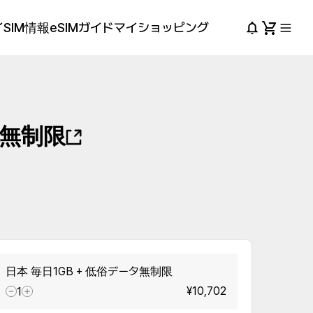
SIM情報
eSIMガイド
マイショッピング
タ無制限
日本 毎日1GB + 低俗データ無制限
¥10,702
1