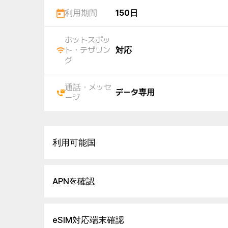
利用期間
150日
ホットスポッ
ト・テザリン
対応
グ
通話・メッセ
データ専用
ージ
利用可能国
APNを確認
eSIM対応端末確認