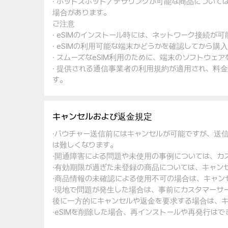
· ホットスポット／テザリングが可能な商品について
場合があります。
ご注意
· eSIMのインストール時には、ネットワーク接続が
· eSIMの利用可能な端末かどうかを確認してから購
· スムーズなeSIM利用のために、端末のソフトウ
· 提供される通信事業者の利用規約が適用され、料
す。
キャンセルおよび返金規定
·バウチャー送信前にはキャンセルが可能ですが、送
は難しくなります。
·開通障害による問題や未使用の事例については、カ
·有効期限が過ぎた未登録の商品については、キャン
·商品情報の未確認による使用不可の場合は、キャン
·現地で問題が発生した場合は、事前にカスタマーサ
後に一方的にキャンセルや返金を要求する場合は、キ
·eSIMを削除した場合、再インストールや再発行は