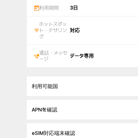
利用期間
3日
ホットスポッ
ト・テザリン
対応
グ
通話・メッセ
データ専用
ージ
利用可能国
APNを確認
eSIM対応端末確認