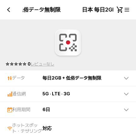
2GB + 低俗データ無制限
日本 毎日2GB + 
☆☆☆☆☆ 0
レビューなし
データ
毎日2GB + 低俗データ無制限
通信網
5G · LTE · 3G
利用期間
6日
ホットスポッ
対応
ト・テザリング