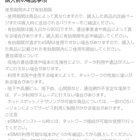
購入前の確認事項
使用期間および有効期限
· 使用期間は商品によって異なりますので、購入した商品の詳細ペー
ジまたは購入時に送信されるバウチャーをご確認ください。
· 有効期限は購入日から90日ですが、通信事業者や商品によって異
なる場合があります。購入前に有効期限を必ず確認してください。
· 有効期限が過ぎたeSIMは使用できない場合がありますので、購入し
た商品に記載された有効期限内にご使用を開始してください。
通信環境について
· 現地の通信環境や端末の互換性により、データ利用や通話がスムー
ズに行えない場合があります。
· 利用する国や使用する端末によって、ネットワークの性能に違いが
ある場合があります。
· 地下や高層ビル、地下鉄、山間部など、通信網が不安定な場所で
は、データ利用がスムーズに行えない場合があります。
· ホットスポット／テザリングが可能な商品については、一部のOSバ
ージョンによってサービス利用に制限がかかる場合があります。
ご注意
· eSIMのインストール時には、ネットワーク接続が可能な状態で行っ
てください。
· eSIMの利用可能な端末かどうかを確認してから購入してください。