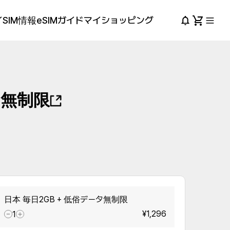
SIM情報
eSIMガイド
マイショッピング
タ無制限
日本 毎日2GB + 低俗データ無制限
¥1,296
1