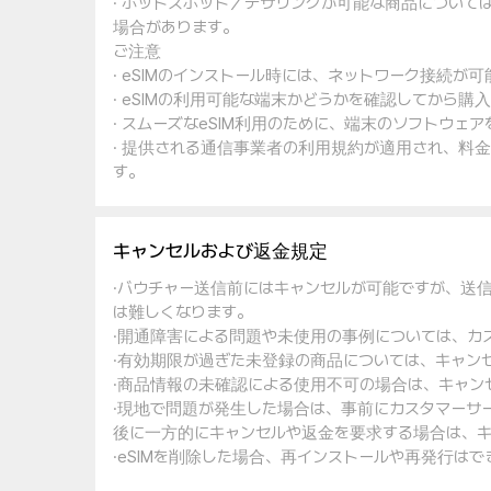
· ホットスポット／テザリングが可能な商品について
場合があります。
ご注意
· eSIMのインストール時には、ネットワーク接続が
· eSIMの利用可能な端末かどうかを確認してから購
· スムーズなeSIM利用のために、端末のソフトウ
· 提供される通信事業者の利用規約が適用され、料
す。
キャンセルおよび返金規定
·バウチャー送信前にはキャンセルが可能ですが、送
は難しくなります。
·開通障害による問題や未使用の事例については、カ
·有効期限が過ぎた未登録の商品については、キャン
·商品情報の未確認による使用不可の場合は、キャン
·現地で問題が発生した場合は、事前にカスタマーサ
後に一方的にキャンセルや返金を要求する場合は、キ
·eSIMを削除した場合、再インストールや再発行は