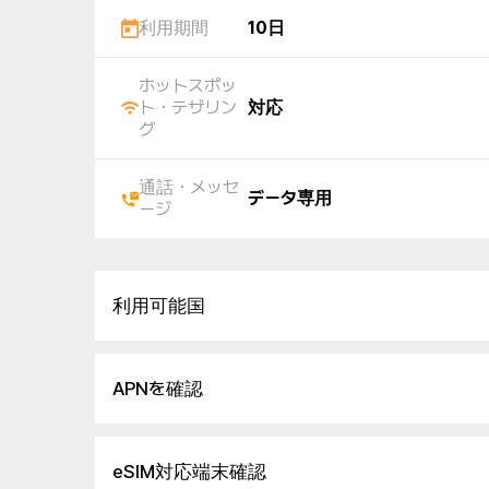
利用期間
10日
ホットスポッ
ト・テザリン
対応
グ
通話・メッセ
データ専用
ージ
利用可能国
APNを確認
eSIM対応端末確認