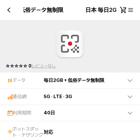
日2GB + 低俗データ無制限
日本 毎日2GB + 
☆☆☆☆☆ 0
レビューなし
データ
毎日2GB + 低俗データ無制限
通信網
5G · LTE · 3G
利用期間
40日
ホットスポッ
対応
ト・テザリング