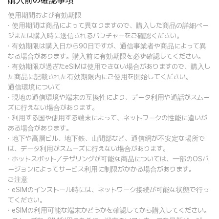
購入前の確認事項
使用期間および有効期限
· 使用期間は商品によって異なりますので、購入した商品の詳細ペー
ジまたは購入時に送信されるバウチャーをご確認ください。
· 有効期限は購入日から90日ですが、通信事業者や商品によって異
なる場合があります。購入前に有効期限を必ず確認してください。
· 有効期限が過ぎたeSIMは使用できない場合がありますので、購入し
た商品に記載された有効期限内にご使用を開始してください。
通信環境について
· 現地の通信環境や端末の互換性により、データ利用や通話がスムー
ズに行えない場合があります。
· 利用する国や使用する端末によって、ネットワークの性能に違いが
ある場合があります。
· 地下や高層ビル、地下鉄、山間部など、通信網が不安定な場所で
は、データ利用がスムーズに行えない場合があります。
· ホットスポット／テザリングが可能な商品については、一部のOSバ
ージョンによってサービス利用に制限がかかる場合があります。
ご注意
· eSIMのインストール時には、ネットワーク接続が可能な状態で行っ
てください。
· eSIMの利用可能な端末かどうかを確認してから購入してください。