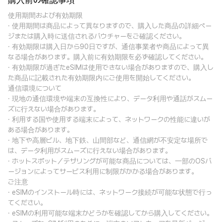
購入前の確認事項
使用期間および有効期限
· 使用期間は商品によって異なりますので、購入した商品の詳細ペー
ジまたは購入時に送信されるバウチャーをご確認ください。
· 有効期限は購入日から90日ですが、通信事業者や商品によって異
なる場合があります。購入前に有効期限を必ず確認してください。
· 有効期限が過ぎたeSIMは使用できない場合がありますので、購入し
た商品に記載された有効期限内にご使用を開始してください。
通信環境について
· 現地の通信環境や端末の互換性により、データ利用や通話がスムー
ズに行えない場合があります。
· 利用する国や使用する端末によって、ネットワークの性能に違いが
ある場合があります。
· 地下や高層ビル、地下鉄、山間部など、通信網が不安定な場所で
は、データ利用がスムーズに行えない場合があります。
· ホットスポット／テザリングが可能な商品については、一部のOSバ
ージョンによってサービス利用に制限がかかる場合があります。
ご注意
· eSIMのインストール時には、ネットワーク接続が可能な状態で行っ
てください。
· eSIMの利用可能な端末かどうかを確認してから購入してください。