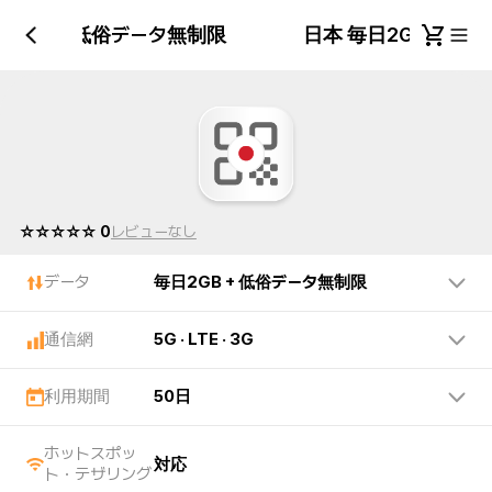
日2GB + 低俗データ無制限
日本 毎日2GB + 
☆☆☆☆☆ 0
レビューなし
データ
毎日2GB + 低俗データ無制限
通信網
5G · LTE · 3G
利用期間
50日
ホットスポッ
対応
ト・テザリング