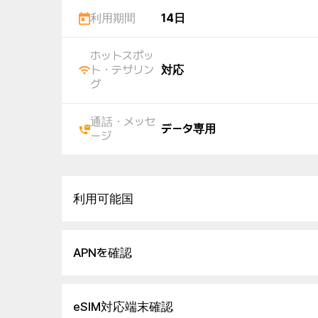
利用期間
14日
ホットスポッ
ト・テザリン
対応
グ
通話・メッセ
データ専用
ージ
利用可能国
APNを確認
eSIM対応端末確認