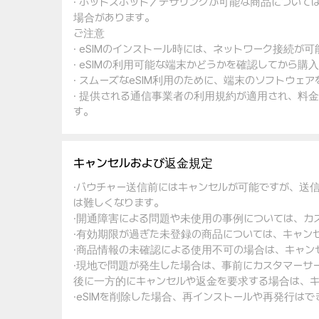
· ホットスポット／テザリングが可能な商品について
場合があります。
ご注意
· eSIMのインストール時には、ネットワーク接続が
· eSIMの利用可能な端末かどうかを確認してから購
· スムーズなeSIM利用のために、端末のソフトウ
· 提供される通信事業者の利用規約が適用され、料
す。
キャンセルおよび返金規定
·バウチャー送信前にはキャンセルが可能ですが、送
は難しくなります。
·開通障害による問題や未使用の事例については、カ
·有効期限が過ぎた未登録の商品については、キャン
·商品情報の未確認による使用不可の場合は、キャン
·現地で問題が発生した場合は、事前にカスタマーサ
後に一方的にキャンセルや返金を要求する場合は、キ
·eSIMを削除した場合、再インストールや再発行は