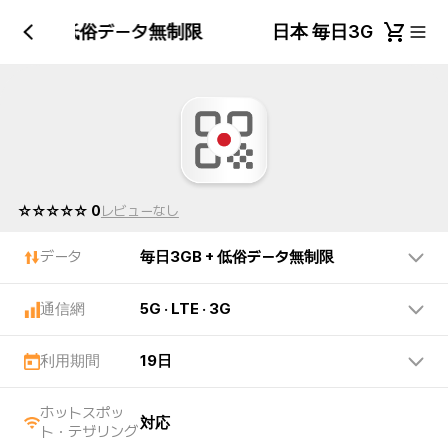
日3GB + 低俗データ無制限
日本 毎日3GB + 
☆☆☆☆☆ 0
レビューなし
データ
毎日3GB + 低俗データ無制限
通信網
5G · LTE · 3G
利用期間
19日
ホットスポッ
対応
ト・テザリング