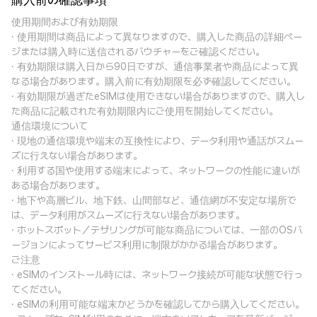
購入前の確認事項
使用期間および有効期限
· 使用期間は商品によって異なりますので、購入した商品の詳細ペー
ジまたは購入時に送信されるバウチャーをご確認ください。
· 有効期限は購入日から90日ですが、通信事業者や商品によって異
なる場合があります。購入前に有効期限を必ず確認してください。
· 有効期限が過ぎたeSIMは使用できない場合がありますので、購入し
た商品に記載された有効期限内にご使用を開始してください。
通信環境について
· 現地の通信環境や端末の互換性により、データ利用や通話がスムー
ズに行えない場合があります。
· 利用する国や使用する端末によって、ネットワークの性能に違いが
ある場合があります。
· 地下や高層ビル、地下鉄、山間部など、通信網が不安定な場所で
は、データ利用がスムーズに行えない場合があります。
· ホットスポット／テザリングが可能な商品については、一部のOSバ
ージョンによってサービス利用に制限がかかる場合があります。
ご注意
· eSIMのインストール時には、ネットワーク接続が可能な状態で行っ
てください。
· eSIMの利用可能な端末かどうかを確認してから購入してください。