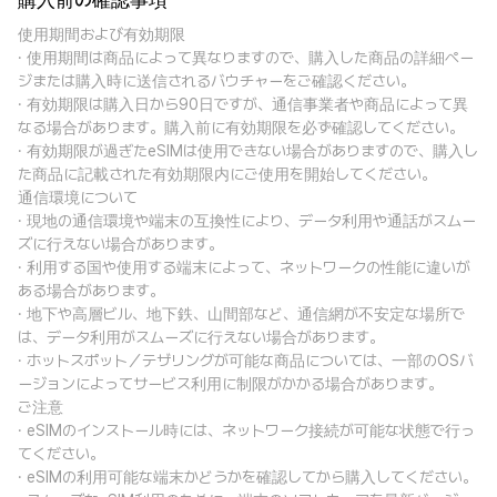
購入前の確認事項
使用期間および有効期限
· 使用期間は商品によって異なりますので、購入した商品の詳細ペー
ジまたは購入時に送信されるバウチャーをご確認ください。
· 有効期限は購入日から90日ですが、通信事業者や商品によって異
なる場合があります。購入前に有効期限を必ず確認してください。
· 有効期限が過ぎたeSIMは使用できない場合がありますので、購入し
た商品に記載された有効期限内にご使用を開始してください。
通信環境について
· 現地の通信環境や端末の互換性により、データ利用や通話がスムー
ズに行えない場合があります。
· 利用する国や使用する端末によって、ネットワークの性能に違いが
ある場合があります。
· 地下や高層ビル、地下鉄、山間部など、通信網が不安定な場所で
は、データ利用がスムーズに行えない場合があります。
· ホットスポット／テザリングが可能な商品については、一部のOSバ
ージョンによってサービス利用に制限がかかる場合があります。
ご注意
· eSIMのインストール時には、ネットワーク接続が可能な状態で行っ
てください。
· eSIMの利用可能な端末かどうかを確認してから購入してください。