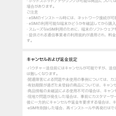
· ホットスポット／テザリングが可能な商品について
場合があります。
ご注意
· eSIMのインストール時には、ネットワーク接続が
· eSIMの利用可能な端末かどうかを確認してから購
· スムーズなeSIM利用のために、端末のソフトウ
· 提供される通信事業者の利用規約が適用され、料
す。
キャンセルおよび返金規定
·バウチャー送信前にはキャンセルが可能ですが、送
は難しくなります。
·開通障害による問題や未使用の事例については、カ
·有効期限が過ぎた未登録の商品については、キャン
·商品情報の未確認による使用不可の場合は、キャン
·現地で問題が発生した場合は、事前にカスタマーサ
後に一方的にキャンセルや返金を要求する場合は、キ
·eSIMを削除した場合、再インストールや再発行は