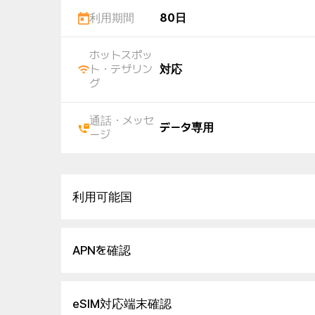
利用期間
80日
ホットスポッ
ト・テザリン
対応
グ
通話・メッセ
データ専用
ージ
利用可能国
APNを確認
eSIM対応端末確認