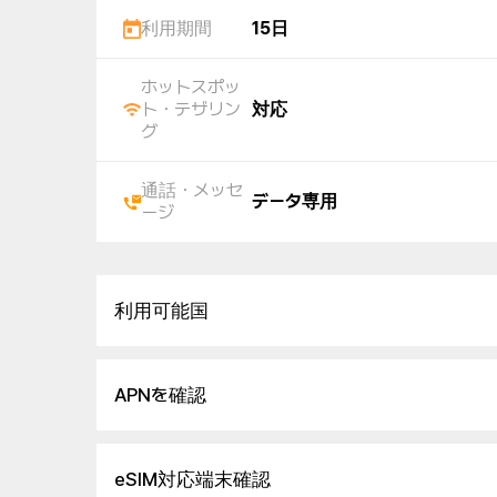
利用期間
15日
ホットスポッ
ト・テザリン
対応
グ
通話・メッセ
データ専用
ージ
利用可能国
APNを確認
eSIM対応端末確認