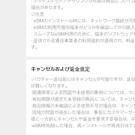
· ホットスポット／テザリングが可能な商品について
場合があります。
ご注意
· eSIMのインストール時には、ネットワーク接続が
· eSIMの利用可能な端末かどうかを確認してから購
· スムーズなeSIM利用のために、端末のソフトウ
· 提供される通信事業者の利用規約が適用され、料
す。
キャンセルおよび返金規定
·バウチャー送信前にはキャンセルが可能ですが、送
は難しくなります。
·開通障害による問題や未使用の事例については、カ
·有効期限が過ぎた未登録の商品については、キャン
·商品情報の未確認による使用不可の場合は、キャン
·現地で問題が発生した場合は、事前にカスタマーサ
後に一方的にキャンセルや返金を要求する場合は、キ
·eSIMを削除した場合、再インストールや再発行は