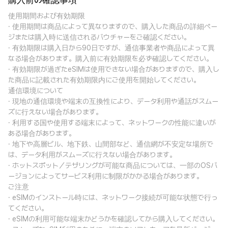
購入前の確認事項
使用期間および有効期限
· 使用期間は商品によって異なりますので、購入した商品の詳細ペー
ジまたは購入時に送信されるバウチャーをご確認ください。
· 有効期限は購入日から90日ですが、通信事業者や商品によって異
なる場合があります。購入前に有効期限を必ず確認してください。
· 有効期限が過ぎたeSIMは使用できない場合がありますので、購入し
た商品に記載された有効期限内にご使用を開始してください。
通信環境について
· 現地の通信環境や端末の互換性により、データ利用や通話がスムー
ズに行えない場合があります。
· 利用する国や使用する端末によって、ネットワークの性能に違いが
ある場合があります。
· 地下や高層ビル、地下鉄、山間部など、通信網が不安定な場所で
は、データ利用がスムーズに行えない場合があります。
· ホットスポット／テザリングが可能な商品については、一部のOSバ
ージョンによってサービス利用に制限がかかる場合があります。
ご注意
· eSIMのインストール時には、ネットワーク接続が可能な状態で行っ
てください。
· eSIMの利用可能な端末かどうかを確認してから購入してください。