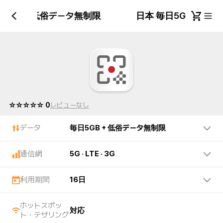
日5GB + 低俗データ無制限
日本 毎日5GB + 
☆☆☆☆☆ 0
レビューなし
データ
毎日5GB + 低俗データ無制限
通信網
5G · LTE · 3G
利用期間
16日
ホットスポッ
対応
ト・テザリング