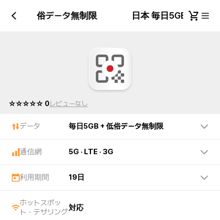
5GB + 低俗データ無制限
日本 毎日5GB + 低
☆☆☆☆☆ 0
レビューなし
データ
毎日5GB + 低俗データ無制限
通信網
5G · LTE · 3G
利用期間
19日
ホットスポッ
対応
ト・テザリング