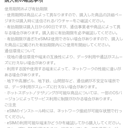
購入前の確認事項
使用期間および有効期限
· 使用期間は商品によって異なりますので、購入した商品の詳細ペー
ジまたは購入時に送信されるバウチャーをご確認ください。
· 有効期限は購入日から90日ですが、通信事業者や商品によって異
なる場合があります。購入前に有効期限を必ず確認してください。
· 有効期限が過ぎたeSIMは使用できない場合がありますので、購入し
た商品に記載された有効期限内にご使用を開始してください。
通信環境について
· 現地の通信環境や端末の互換性により、データ利用や通話がスムー
ズに行えない場合があります。
· 利用する国や使用する端末によって、ネットワークの性能に違いが
ある場合があります。
· 地下や高層ビル、地下鉄、山間部など、通信網が不安定な場所で
は、データ利用がスムーズに行えない場合があります。
· ホットスポット／テザリングが可能な商品については、一部のOSバ
ージョンによってサービス利用に制限がかかる場合があります。
ご注意
· eSIMのインストール時には、ネットワーク接続が可能な状態で行っ
てください。
· eSIMの利用可能な端末かどうかを確認してから購入してください。