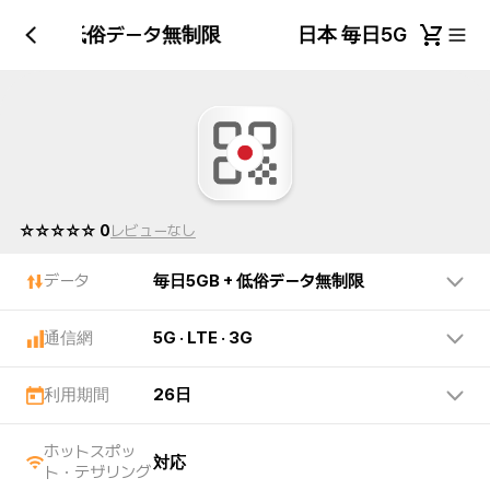
日5GB + 低俗データ無制限
日本 毎日5GB + 
☆☆☆☆☆ 0
レビューなし
データ
毎日5GB + 低俗データ無制限
通信網
5G · LTE · 3G
利用期間
26日
ホットスポッ
対応
ト・テザリング