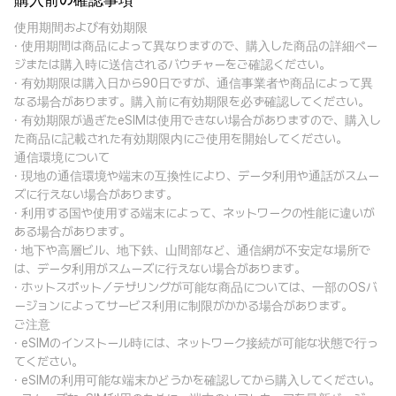
購入前の確認事項
使用期間および有効期限
· 使用期間は商品によって異なりますので、購入した商品の詳細ペー
ジまたは購入時に送信されるバウチャーをご確認ください。
· 有効期限は購入日から90日ですが、通信事業者や商品によって異
なる場合があります。購入前に有効期限を必ず確認してください。
· 有効期限が過ぎたeSIMは使用できない場合がありますので、購入し
た商品に記載された有効期限内にご使用を開始してください。
通信環境について
· 現地の通信環境や端末の互換性により、データ利用や通話がスムー
ズに行えない場合があります。
· 利用する国や使用する端末によって、ネットワークの性能に違いが
ある場合があります。
· 地下や高層ビル、地下鉄、山間部など、通信網が不安定な場所で
は、データ利用がスムーズに行えない場合があります。
· ホットスポット／テザリングが可能な商品については、一部のOSバ
ージョンによってサービス利用に制限がかかる場合があります。
ご注意
· eSIMのインストール時には、ネットワーク接続が可能な状態で行っ
てください。
· eSIMの利用可能な端末かどうかを確認してから購入してください。