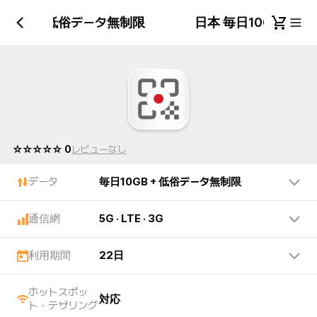
10GB + 低俗データ無制限
日本 毎日10GB +
☆☆☆☆☆ 0
レビューなし
データ
毎日10GB + 低俗データ無制限
通信網
5G · LTE · 3G
利用期間
22日
ホットスポッ
対応
ト・テザリング