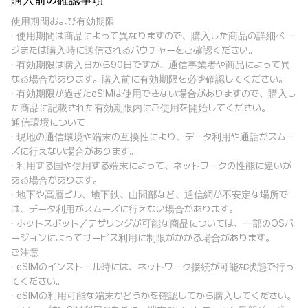
購入前の確認事項
使用期間および有効期限
· 使用期間は商品によって異なりますので、購入した商品の詳細ペー
ジまたは購入時に送信されるバウチャーをご確認ください。
· 有効期限は購入日から90日ですが、通信事業者や商品によって異
なる場合があります。購入前に有効期限を必ず確認してください。
· 有効期限が過ぎたeSIMは使用できない場合がありますので、購入し
た商品に記載された有効期限内にご使用を開始してください。
通信環境について
· 現地の通信環境や端末の互換性により、データ利用や通話がスムー
ズに行えない場合があります。
· 利用する国や使用する端末によって、ネットワークの性能に違いが
ある場合があります。
· 地下や高層ビル、地下鉄、山間部など、通信網が不安定な場所で
は、データ利用がスムーズに行えない場合があります。
· ホットスポット／テザリングが可能な商品については、一部のOSバ
ージョンによってサービス利用に制限がかかる場合があります。
ご注意
· eSIMのインストール時には、ネットワーク接続が可能な状態で行っ
てください。
· eSIMの利用可能な端末かどうかを確認してから購入してください。