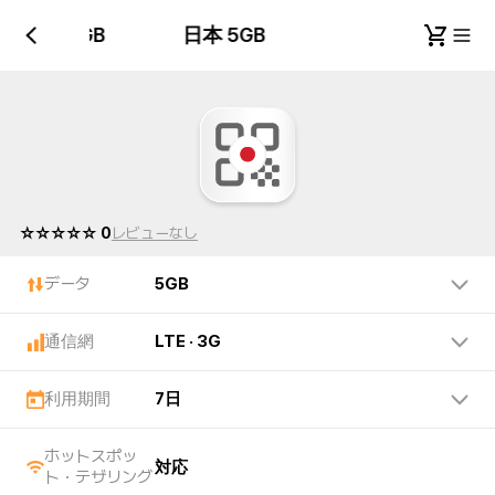
日本 5GB
日本 5GB
☆☆☆☆☆ 0
レビューなし
データ
5GB
通信網
LTE · 3G
利用期間
7日
ホットスポッ
対応
ト・テザリング