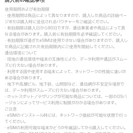
購入前の確認事項
使用期間および有効期限
· 使用期間は商品によって異なりますので、購入した商品の詳細ペー
ジまたは購入時に送信されるバウチャーをご確認ください。
· 有効期限は購入日から90日ですが、通信事業者や商品によって異
なる場合があります。購入前に有効期限を必ず確認してください。
· 有効期限が過ぎたeSIMは使用できない場合がありますので、購入し
た商品に記載された有効期限内にご使用を開始してください。
通信環境について
· 現地の通信環境や端末の互換性により、データ利用や通話がスムー
ズに行えない場合があります。
· 利用する国や使用する端末によって、ネットワークの性能に違いが
ある場合があります。
· 地下や高層ビル、地下鉄、山間部など、通信網が不安定な場所で
は、データ利用がスムーズに行えない場合があります。
· ホットスポット／テザリングが可能な商品については、一部のOSバ
ージョンによってサービス利用に制限がかかる場合があります。
ご注意
· eSIMのインストール時には、ネットワーク接続が可能な状態で行っ
てください。
· eSIMの利用可能な端末かどうかを確認してから購入してください。