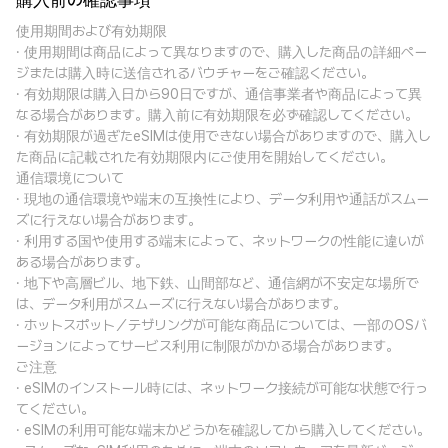
購入前の確認事項
使用期間および有効期限
· 使用期間は商品によって異なりますので、購入した商品の詳細ペー
ジまたは購入時に送信されるバウチャーをご確認ください。
· 有効期限は購入日から90日ですが、通信事業者や商品によって異
なる場合があります。購入前に有効期限を必ず確認してください。
· 有効期限が過ぎたeSIMは使用できない場合がありますので、購入し
た商品に記載された有効期限内にご使用を開始してください。
通信環境について
· 現地の通信環境や端末の互換性により、データ利用や通話がスムー
ズに行えない場合があります。
· 利用する国や使用する端末によって、ネットワークの性能に違いが
ある場合があります。
· 地下や高層ビル、地下鉄、山間部など、通信網が不安定な場所で
は、データ利用がスムーズに行えない場合があります。
· ホットスポット／テザリングが可能な商品については、一部のOSバ
ージョンによってサービス利用に制限がかかる場合があります。
ご注意
· eSIMのインストール時には、ネットワーク接続が可能な状態で行っ
てください。
· eSIMの利用可能な端末かどうかを確認してから購入してください。