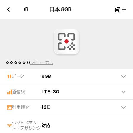
日本 8GB
日本 8GB
☆☆☆☆☆ 0
レビューなし
データ
8GB
通信網
LTE · 3G
利用期間
12日
ホットスポッ
対応
ト・テザリング