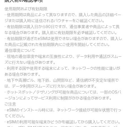
購入前の確認事項
使用期間および有効期限
· 使用期間は商品によって異なりますので、購入した商品の詳細ペー
ジまたは購入時に送信されるバウチャーをご確認ください。
· 有効期限は購入日から90日ですが、通信事業者や商品によって異
なる場合があります。購入前に有効期限を必ず確認してください。
· 有効期限が過ぎたeSIMは使用できない場合がありますので、購入し
た商品に記載された有効期限内にご使用を開始してください。
通信環境について
· 現地の通信環境や端末の互換性により、データ利用や通話がスムー
ズに行えない場合があります。
· 利用する国や使用する端末によって、ネットワークの性能に違いが
ある場合があります。
· 地下や高層ビル、地下鉄、山間部など、通信網が不安定な場所で
は、データ利用がスムーズに行えない場合があります。
· ホットスポット／テザリングが可能な商品については、一部のOSバ
ージョンによってサービス利用に制限がかかる場合があります。
ご注意
· eSIMのインストール時には、ネットワーク接続が可能な状態で行っ
てください。
· eSIMの利用可能な端末かどうかを確認してから購入してください。